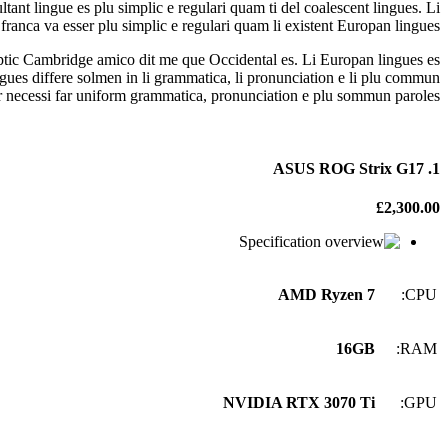
nt lingue es plu simplic e regulari quam ti del coalescent lingues. Li
franca va esser plu simplic e regulari quam li existent Europan lingues.
keptic Cambridge amico dit me que Occidental es. Li Europan lingues es
ingues differe solmen in li grammatica, li pronunciation e li plu commun
er necessi far uniform grammatica, pronunciation e plu sommun paroles.
1. ASUS ROG Strix G17
£2,300.00
Specification
AMD Ryzen 7
CPU:
16GB
RAM:
NVIDIA RTX 3070 Ti
GPU: