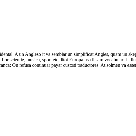
ccidental. A un Angleso it va semblar un simplificat Angles, quam un s
Por scientie, musica, sport etc, litot Europa usa li sam vocabular. Li l
franca: On refusa continuar payar custosi traductores. At solmen va ess