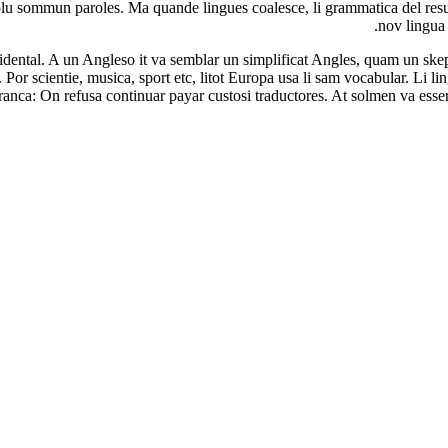
u sommun paroles. Ma quande lingues coalesce, li grammatica del resulta
nov lingua 
ccidental. A un Angleso it va semblar un simplificat Angles, quam un s
Por scientie, musica, sport etc, litot Europa usa li sam vocabular. Li l
franca: On refusa continuar payar custosi traductores. At solmen va ess