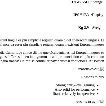
512GB SSD
Storage:
17,3” IPS
Display:
2.9 Kg
Weight:
nt lingue es plu simplic e regulari quam ti del coalescent lingues. Li
franca va esser plu simplic e regulari quam li existent Europan lingues.
keptic Cambridge amico dit me que Occidental es. Li Europan lingues es
ingues differe solmen in li grammatica, li pronunciation e li plu commun
lingua franca: On refusa continuar payar custosi traductores. At solmen
Reasons to buy
Strong entry-level gaming
Also solid for performance
Starts relatively inexpensive