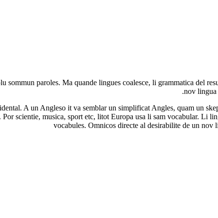
u sommun paroles. Ma quande lingues coalesce, li grammatica del resulta
nov lingua 
ccidental. A un Angleso it va semblar un simplificat Angles, quam un s
Por scientie, musica, sport etc, litot Europa usa li sam vocabular. Li l
vocabules. Omnicos directe al desirabilite de un nov 