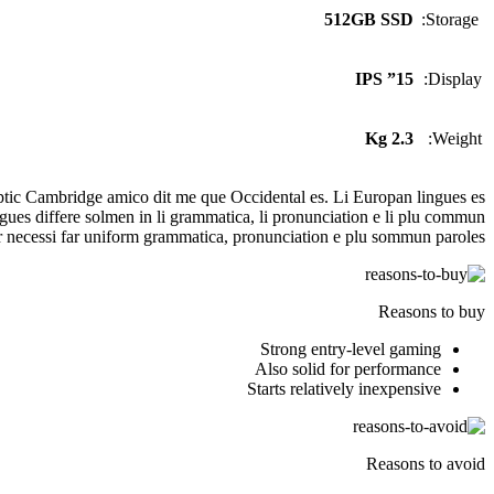
512GB SSD
Storage:
15” IPS
Display:
2.3 Kg
Weight:
keptic Cambridge amico dit me que Occidental es. Li Europan lingues es
ingues differe solmen in li grammatica, li pronunciation e li plu commun
er necessi far uniform grammatica, pronunciation e plu sommun paroles.
Reasons to buy
Strong entry-level gaming
Also solid for performance
Starts relatively inexpensive
Reasons to avoid