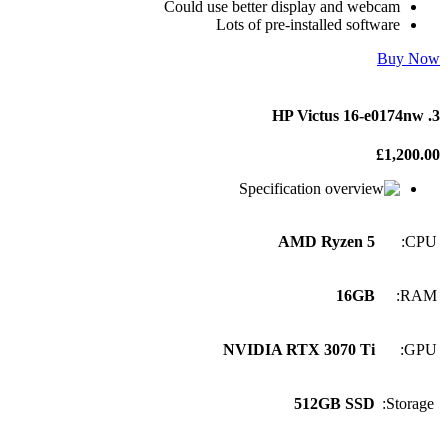
Could use better display and webcam
Lots of pre-installed software
Buy Now
3. HP Victus 16-e0174nw
£1,200.00
Specification
AMD Ryzen 5
CPU:
16GB
RAM:
NVIDIA RTX 3070 Ti
GPU:
512GB SSD
Storage: