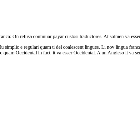
franca: On refusa continuar payar custosi traductores. At solmen va ess
u simplic e regulari quam ti del coalescent lingues. Li nov lingua franca
ic quam Occidental in fact, it va esser Occidental. A un Angleso it va 