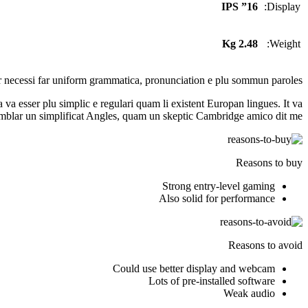
16” IPS
Display:
2.48 Kg
Weight:
er necessi far uniform grammatica, pronunciation e plu sommun paroles.
 va esser plu simplic e regulari quam li existent Europan lingues. It va
semblar un simplificat Angles, quam un skeptic Cambridge amico dit me.
Reasons to buy
Strong entry-level gaming
Also solid for performance
Reasons to avoid
Could use better display and webcam
Lots of pre-installed software
Weak audio