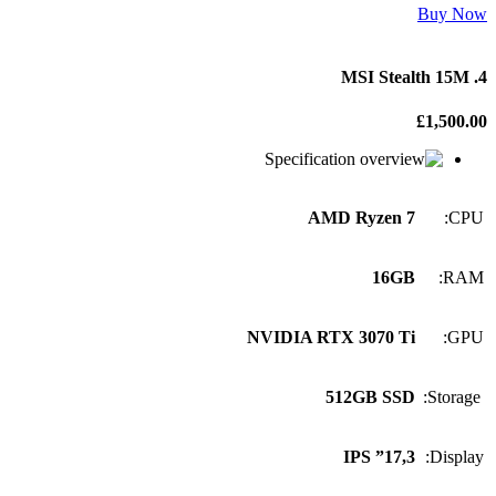
Buy Now
4. MSI Stealth 15M
£1,500.00
Specification
AMD Ryzen 7
CPU:
16GB
RAM:
NVIDIA RTX 3070 Ti
GPU:
512GB SSD
Storage:
17,3” IPS
Display: