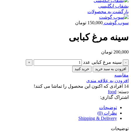
بشقاب انگلیسی
بازگشت به محصولات
سوپ گوشت
150,000
تومان
سینه مرغ کبابی
200,000
تومان
سینه مرغ کبابی عدد
افزودن به سبد خرید
خرید کنید
مقايسه
افزودن به علاقه مندی
14
افرادی که اکنون این محصول را تماشا می کنند!
دسته:
food
اشتراک گذاری:
توضیحات
نظرات (0)
Shipping & Delivery
توضیحات