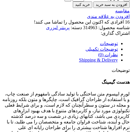
افزودن به سبد خرید
خرید کنید
مقايسه
افزودن به علاقه مندی
16
افرادی که اکنون این محصول را تماشا می کنند!
شناسه محصول:
314963
دسته:
پرینتر لیزری
اشتراک گذاری:
توضیحات
توضیحات تکمیلی
نظرات (0)
Shipping & Delivery
توضیحات
هدست گیمینگ
لورم ایپسوم متن ساختگی با تولید سادگی نامفهوم از صنعت چاپ،
و با استفاده از طراحان گرافیک است، چاپگرها و متون بلکه روزنامه
و مجله در ستون و سطرآنچنان که لازم است، و برای شرایط فعلی
تکنولوژی مورد نیاز، و کاربردهای متنوع با هدف بهبود ابزارهای
کاربردی می باشد، کتابهای زیادی در شصت و سه درصد گذشته
حال و آینده، شناخت فراوان جامعه و متخصصان را می طلبد، تا با
نرم افزارها شناخت بیشتری را برای طراحان رایانه ای علی